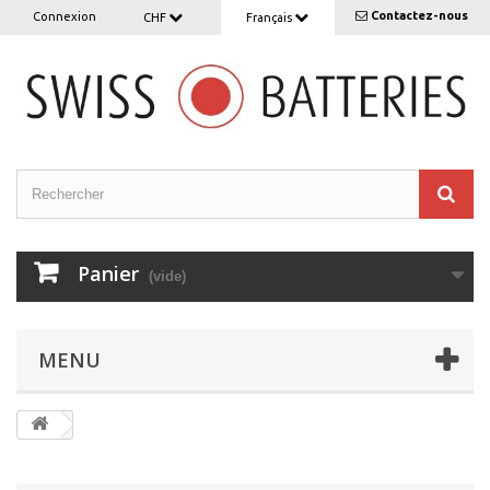
Contactez-nous
Connexion
CHF
Français
Panier
(vide)
MENU