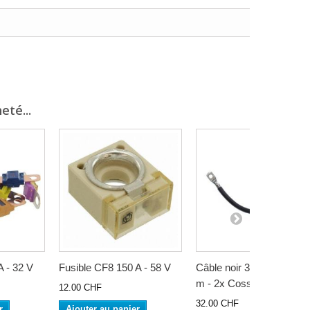
eté...
A - 32 V
Fusible CF8 150 A - 58 V
Câble noir 35 mm2 - 0.25
m - 2x Cosse M10
12.00 CHF
32.00 CHF
r
Ajouter au panier