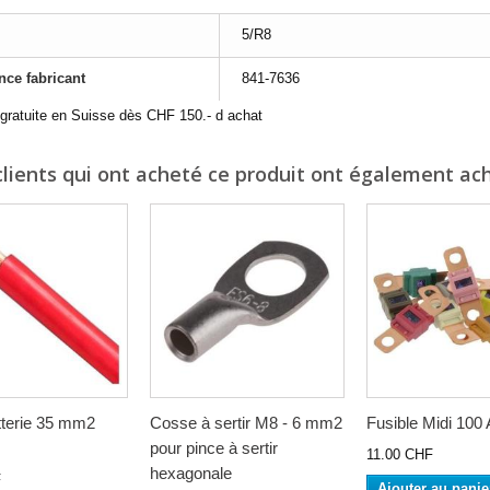
5/R8
nce fabricant
841-7636
 gratuite en Suisse dès CHF 150.- d achat
clients qui ont acheté ce produit ont également ach
tterie 35 mm2
Cosse à sertir M8 - 6 mm2
Fusible Midi 100 
pour pince à sertir
11.00 CHF
hexagonale
F
Ajouter au panie