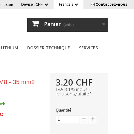
Devise :
CHF
Français
Contactez-nous
nnexion
Panier
(vide)
LITHIUM
DOSSIER TECHNIQUE
SERVICES
3.20 CHF
r M8 - 35 mm2
TVA 8.1% inclus
livraison gratuite*
ock
Quantité