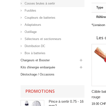
Cosses brutes à sertir
Type
Fusibles
Référe
Coupleurs de batteries
Adaptateurs
*Livraison
Outillage
Les 
Sélecteurs et sectionneurs
Distribution DC
Box à batteries
Chargeurs et Booster
Kits d'énergie embarquée
Déstockage / Occasions
PROMOTIONS
Câble ba
rouge
Pince à sertir 0.75 - 16
19.00 CH
mm2