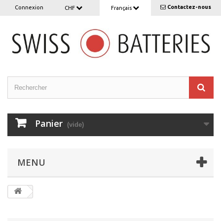
Contactez-nous
Connexion
CHF
Français
Panier
(vide)
MENU