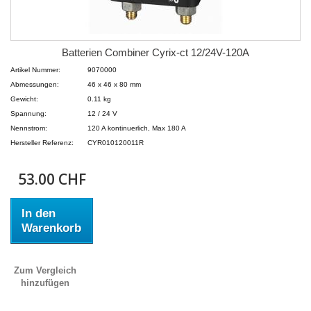
Batterien Combiner Cyrix-ct 12/24V-120A
Artikel Nummer:
9070000
Abmessungen:
46 x 46 x 80 mm
Gewicht:
0.11 kg
Spannung:
12 / 24 V
Nennstrom:
120 A kontinuerlich, Max 180 A
Hersteller Referenz:
CYR010120011R
53.00 CHF
In den
Warenkorb
Zum Vergleich
hinzufügen