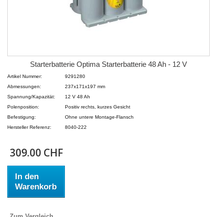
Starterbatterie Optima Starterbatterie 48 Ah - 12 V
Artikel Nummer:
9291280
Abmessungen:
237x171x197 mm
Spannung/Kapazität:
12 V 48 Ah
Polenposition:
Positiv rechts, kurzes Gesicht
Befestigung:
Ohne untere Montage-Flansch
Hersteller Referenz:
8040-222
309.00 CHF
In den
Warenkorb
Zum Vergleich