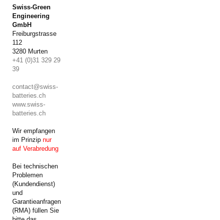
Swiss-Green
Engineering
GmbH
Freiburgstrasse
112
3280 Murten
+41 (0)31 329 29
39
contact@swiss-
batteries.ch
www.swiss-
batteries.ch
Wir empfangen
im Prinzip
nur
auf Verabredung
Bei technischen
Problemen
(Kundendienst)
und
Garantieanfragen
(RMA) füllen Sie
bitte das