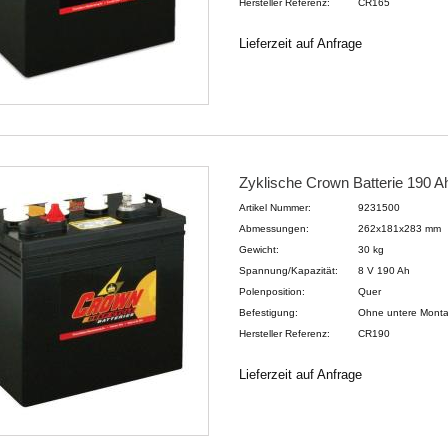
Hersteller Referenz:
CR165
Lieferzeit auf Anfrage
Zyklische Crown Batterie 190 Ah
Artikel Nummer:
9231500
Abmessungen:
262x181x283 mm
Gewicht:
30 kg
Spannung/Kapazität:
8 V 190 Ah
Polenposition:
Quer
Befestigung:
Ohne untere Mont
Hersteller Referenz:
CR190
Lieferzeit auf Anfrage