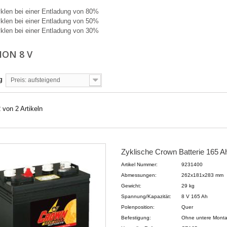
klen bei einer Entladung von 80%
klen bei einer Entladung von 50%
klen bei einer Entladung von 30%
ION 8 V
g
Preis: aufsteigend
2 von 2 Artikeln
Zyklische Crown Batterie 165 Ah
Artikel Nummer:
9231400
Abmessungen:
262x181x283 mm
Gewicht:
29 kg
Spannung/Kapazität:
8 V 165 Ah
Polenposition:
Quer
Befestigung:
Ohne untere Mont