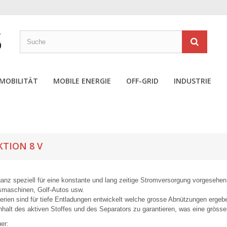
MOBILITÄT
MOBILE ENERGIE
OFF-GRID
INDUSTRIE
KTION 8 V
ganz speziell für eine konstante und lang zeitige Stromversorgung vorgesehen
smaschinen, Golf-Autos usw.
erien sind für tiefe Entladungen entwickelt welche grosse Abnützungen ergeb
alt des aktiven Stoffes und des Separators zu garantieren, was eine grösse
er: